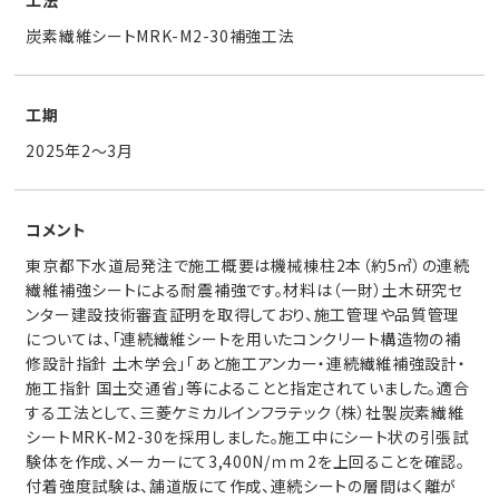
工法
炭素繊維シートMRK-M2-30補強工法
工期
2025年2～3月
コメント
東京都下水道局発注で施工概要は機械棟柱2本（約5㎡）の連続
繊維補強シートによる耐震補強です。材料は（一財）土木研究セ
ンター建設技術審査証明を取得しており、施工管理や品質管理
については、「連続繊維シートを用いたコンクリート構造物の補
修設計指針 土木学会」「あと施工アンカー・連続繊維補強設計・
施工指針 国土交通省」等によることと指定されていました。適合
する工法として、三菱ケミカルインフラテック（株）社製炭素繊維
シートMRK-M2-30を採用しました。施工中にシート状の引張試
験体を作成、メーカーにて3,400N/ｍｍ2を上回ることを確認。
付着強度試験は、舗道版にて作成、連続シートの層間はく離が