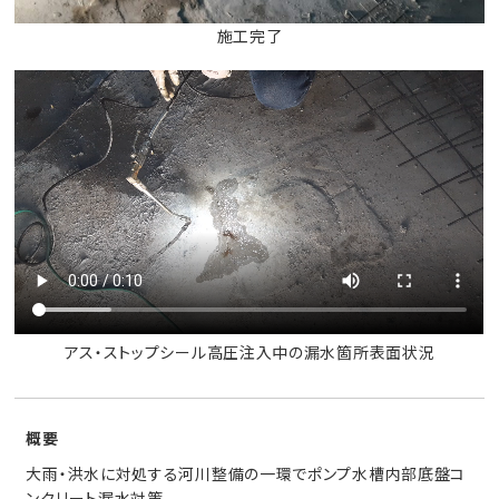
施工完了
アス・ストップシール高圧注入中の漏水箇所表面状況
概要
大雨・洪水に対処する河川整備の一環でポンプ水槽内部底盤コ
ンクリート漏水対策