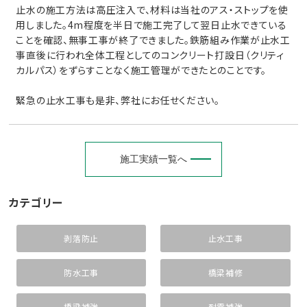
止水の施工方法は高圧注入で、材料は当社のアス・ストップを使
用しました。4m程度を半日で施工完了して翌日止水できている
ことを確認、無事工事が終了できました。鉄筋組み作業が止水工
事直後に行われ全体工程としてのコンクリート打設日（クリティ
カルパス）をずらすことなく施工管理ができたとのことです。
緊急の止水工事も是非、弊社にお任せください。
施工実績一覧へ
カテゴリー
剥落防止
止水工事
防水工事
橋梁補修
橋梁補強
耐震補強